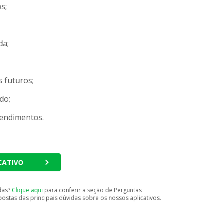
s;
da;
 futuros;
do;
rendimentos.
ICATIVO
das?
Clique aqui
para conferir a seção de Perguntas
ostas das principais dúvidas sobre os nossos aplicativos.