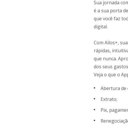
Sua jornada com
é a sua porta d
que você faz to
digital.
Com Ailos+, sua
rápidas, intuiti
que nunca. Apro
dos seus gastos 
Veja o que o Ap
Abertura de 
Extrato;
Pix, pagamen
Renegociaçã