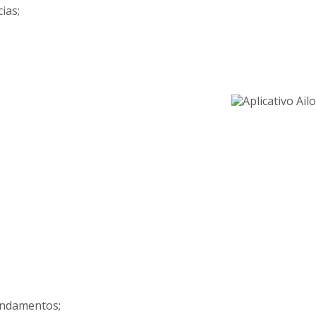
ias;
endamentos;