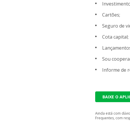
Investimento
Cartões;
Seguro de vi
Cota capital;
Lançamentos
Sou coopera
Informe de 
BAIXE O APL
Ainda está com dúvi
Frequentes, com resp