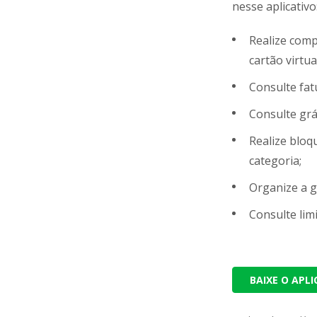
nesse aplicativo
Realize comp
cartão virtua
Consulte fa
Consulte grá
Realize bloq
categoria;
Organize a g
Consulte limi
BAIXE O APL