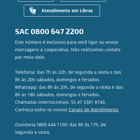
Gerenciar Cookies
Regularização de dívidas
Valores a Receber
Atendimento em Libras
Contato
Canal de Ética
SAC
0800 647 2200
Ouvidoria
Privacidade e segurança
Este número é exclusivo para você ligar ou enviar
mensagens à cooperativa. Não realizamos contato
por meio dele.
Telefonia: das 7h às 22h, de segunda a sexta e das
8h às 20h sábados, domingos e feriados.
Whatsapp: das 8h às 20h, de segunda a sexta e das
8h às 18h sábados, domingos e feriados.
Chamadas internacionais: 55 47 3381 8740.
Conheça todos os nossos
Canais de Atendimento.
Ouvidoria 0800 644 1100: das 8h às 17h, de
segunda a sexta.