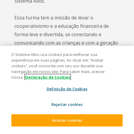
Sistema Ailos.
Essa turma tem a missão de levar o
cooperativismo e a educação financeira de
forma leve e divertida, se conectando e
comunicando com as crianças e com a geração
do futuro.
O Sistema Ailos usa cookies para melhorar sua
experiência em suas páginas. Ao clicar em "Aceitar
cookies", você concorda com seu uso durante sua
Embarque junto nessa aventura!
navegação em nosso site. Para saber mais, acesse
nossa
Declaração de Cookies
Definição de Cookies
SAIBA MAIS
Rejeitar cookies
Aceitar cookies
ACESSAR SUA CONTA
ABRA SUA CONTA