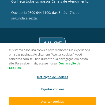
Conheça todos os nossos
Canais de Atendimento.
Ouvidoria 0800 644 1100: das 8h às 17h, de
segunda a sexta.
O Sistema Ailos usa cookies para melhorar sua experiência
em suas páginas. Ao clicar em "Aceitar cookies", você
concorda com seu uso durante sua navegação em nosso
site. Para saber mais, acesse nossa
Declaração de
Cookies
Acredicoop Cooperativa de Crédito - CNPJ 03.461.243/0001-15
Definição de Cookies
Rua Alexandre Dohler, 277, Centro, CEP 89201-260,
Joinville/SC.
Rejeitar cookies
2026 Sistema Ailos. Todos os direitos reservados.
Aceitar cookies
ACESSAR SUA CONTA
ABRA SUA CONTA