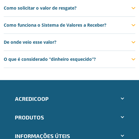
Como solicitar o valor de resgate?
Como funciona o Sistema de Valores a Receber?
De onde veio esse valor?
O que é considerado “dinheiro esquecido”?
ACREDICOOP
Aplicativos Ailos
PRODUTOS
Indique um amigo
Segunda via e atualização de boletos
Cartões
Trabalhe Conosco
INFORMAÇÕES ÚTEIS
Consórcios