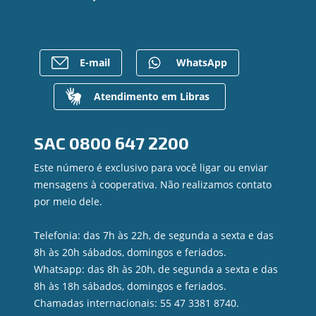
Ailos Educação
Empréstimos
Notícias
Rede de Atendimento
FALE CONOSCO
Investimentos
Bens à venda
Postos de Atendimento
Previdência
Mapa do site
Caixa Eletrônico
E-mail
WhatsApp
Para empresas
Gerenciar Cookies
Regularização de dívidas
Valores a Receber
Atendimento em Libras
Contato
Canal de Ética
SAC
0800 647 2200
Ouvidoria
Privacidade e segurança
Este número é exclusivo para você ligar ou enviar
mensagens à cooperativa. Não realizamos contato
por meio dele.
Telefonia: das 7h às 22h, de segunda a sexta e das
8h às 20h sábados, domingos e feriados.
Whatsapp: das 8h às 20h, de segunda a sexta e das
8h às 18h sábados, domingos e feriados.
Chamadas internacionais: 55 47 3381 8740.