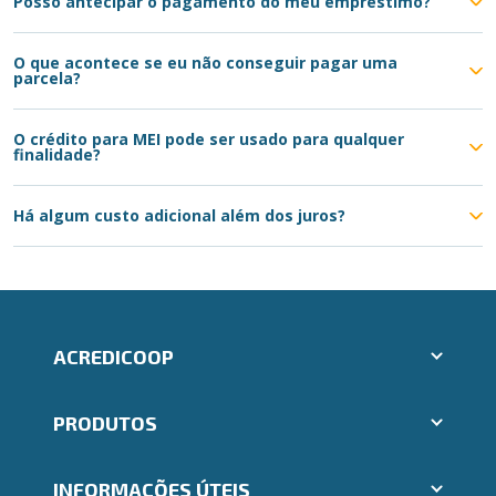
Posso antecipar o pagamento do meu empréstimo?
O que acontece se eu não conseguir pagar uma
parcela?
O crédito para MEI pode ser usado para qualquer
finalidade?
Há algum custo adicional além dos juros?
ACREDICOOP
Aplicativos Ailos
PRODUTOS
Indique um amigo
Segunda via e atualização de boletos
Cartões
Trabalhe Conosco
INFORMAÇÕES ÚTEIS
Consórcios