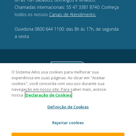
Chamadas internacionais: 55 47 3381 8740. Conheça
todos os nossos
Canais de Atendimento.
Ouvidoria 0800 644 1100: das 8h às 17h, de segunda
a sexta.
O Sistema Ailos usa cookies para melhorar sua
experiência em suas páginas. Ao clicar em "Aceitar
cookies", você concorda com seu uso durante sua
navegação em nosso site. Para saber mais, acesse
nossa
Declaração de Cookies
Definição de Cookies
Acredicoop Cooperativa de Crédito - CNPJ 03.461.243/0001-15
Rua Alexandre Dohler, 277, Centro, CEP 89201-260, Joinville/SC.
Rejeitar cookies
2026 Sistema Ailos. Todos os direitos reservados.