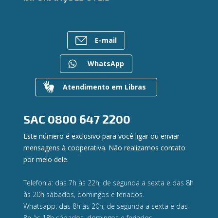
Ailos Educação
Empréstimos
Notícias
Rede de Atendimento
FALE CONOSCO
Investimentos
Bens à venda
Postos de Atendimento
Previdência
E-mail
Mapa do site
Caixa Eletrônico
Para empresas
Gerenciar Cookies
Regularização de dívidas
WhatsApp
Valores a Receber
Contato
Atendimento em Libras
Canal de Ética
Ouvidoria
Privacidade e segurança
SAC
0800 647 2200
Este número é exclusivo para você ligar ou enviar
mensagens à cooperativa. Não realizamos contato
por meio dele.
Telefonia: das 7h às 22h, de segunda a sexta e das 8h
às 20h sábados, domingos e feriados.
Whatsapp: das 8h às 20h, de segunda a sexta e das
8h às 18h sábados, domingos e feriados.