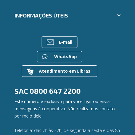
Segunda via e atualização de boletos
Cartões
Trabalhe Conosco
INFORMAÇÕES ÚTEIS
Consórcios
Ailos Educação
Empréstimos
Notícias
Rede de Atendimento
FALE CONOSCO
Investimentos
Bens à venda
Postos de Atendimento
Previdência
E-mail
Mapa do site
Caixa Eletrônico
Para empresas
Gerenciar Cookies
Regularização de dívidas
WhatsApp
Valores a Receber
Contato
Atendimento em Libras
Canal de Ética
Ouvidoria
Privacidade e segurança
SAC
0800 647 2200
Este número é exclusivo para você ligar ou enviar
mensagens à cooperativa. Não realizamos contato
por meio dele.
Telefonia: das 7h às 22h, de segunda a sexta e das 8h