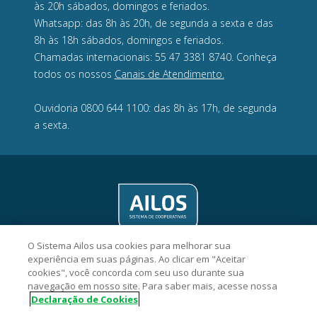
às 20h sábados, domingos e feriados.
Whatsapp: das 8h às 20h, de segunda a sexta e das
8h às 18h sábados, domingos e feriados.
Chamadas internacionais: 55 47 3381 8740. Conheça
todos os nossos
Canais de Atendimento.
Ouvidoria 0800 644 1100: das 8h às 17h, de segunda
a sexta.
O Sistema Ailos usa cookies para melhorar sua
experiência em suas páginas. Ao clicar em "Aceitar
cookies", você concorda com seu uso durante sua
navegação em nosso site. Para saber mais, acesse nossa
Declaração de Cookies
Acredicoop Cooperativa de Crédito - CNPJ 03.461.243/0001-15
Rua Alexandre Dohler, 277, Centro, CEP 89201-260, Joinville/SC.