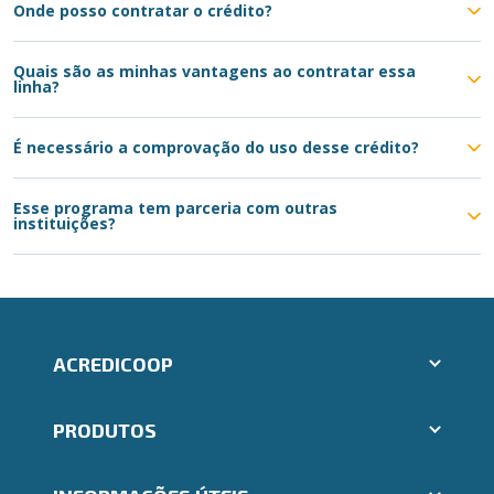
Onde posso contratar o crédito?
Quais são as minhas vantagens ao contratar essa
linha?
É necessário a comprovação do uso desse crédito?
Esse programa tem parceria com outras
instituições?
ACREDICOOP
Aplicativos Ailos
PRODUTOS
Indique um amigo
Segunda via e atualização de boletos
Cartões
Trabalhe Conosco