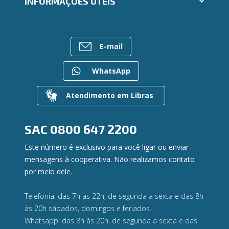
INFORMAÇÕES ÚTEIS
Consórcios
Ailos Educação
Empréstimos
Notícias
Rede de Atendimento
FALE CONOSCO
Investimentos
Bens à venda
Postos de Atendimento
Previdência
E-mail
Mapa do site
Caixa Eletrônico
Para empresas
Gerenciar Cookies
Regularização de dívidas
WhatsApp
Valores a Receber
Contato
Atendimento em Libras
Canal de Ética
Ouvidoria
Privacidade e segurança
SAC
0800 647 2200
Este número é exclusivo para você ligar ou enviar
mensagens à cooperativa. Não realizamos contato
por meio dele.
Telefonia: das 7h às 22h, de segunda a sexta e das 8h
às 20h sábados, domingos e feriados.
Whatsapp: das 8h às 20h, de segunda a sexta e das