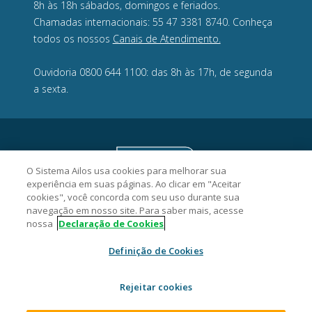
8h às 18h sábados, domingos e feriados.
Chamadas internacionais: 55 47 3381 8740. Conheça
todos os nossos
Canais de Atendimento.
Ouvidoria 0800 644 1100: das 8h às 17h, de segunda
a sexta.
O Sistema Ailos usa cookies para melhorar sua
experiência em suas páginas. Ao clicar em "Aceitar
cookies", você concorda com seu uso durante sua
navegação em nosso site. Para saber mais, acesse
nossa
Declaração de Cookies
Definição de Cookies
Acredicoop Cooperativa de Crédito - CNPJ 03.461.243/0001-15
Rua Alexandre Dohler, 277, Centro, CEP 89201-260, Joinville/SC.
Rejeitar cookies
2026 Sistema Ailos. Todos os direitos reservados.