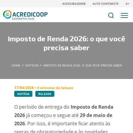
ACESSIBILIDADE
ALTO CONTRASTE
A+
Imposto de Renda 2026: o que você
precisa saber
HOME
NOTÍCIAS
IMPOSTO DE RENDA 2026: O QUE VOCÊ PRECISA SABER
17/04/2026 • 4 minutos de leitura
NOTÍCIA
RELEASE
O período de entrega do
Imposto de Renda
2026
já começou e segue até
29 de maio de
2026
. Por isso, é importante ficar atento às
regras de obrigatoriedade e às novidades