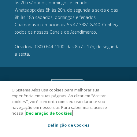
às 20h sábados, domingos e feriados.
Whatsapp: das 8h às 20h, de segunda a sexta e das
8h às 18h sábados, domingos e feriados.
Chamadas internacionais: 55 47 3381 8740. Conheça
todos os nossos
Canais de Atendimento.
Ouvidoria 0800 644 1100: das 8h às 17h, de segunda
a sexta.
O Sistema Ailos usa cookies para melhorar sua
experiência em suas páginas. Ao clicar em "Aceitar
cookies", você concorda com seu uso durante sua
navegação em nosso site. Para saber mais, acesse
nossa
Declaração de Cookies
Definição de Cookies
Acredicoop Cooperativa de Crédito - CNPJ 03.461.243/0001-15
Rua Alexandre Dohler, 277, Centro, CEP 89201-260, Joinville/SC.