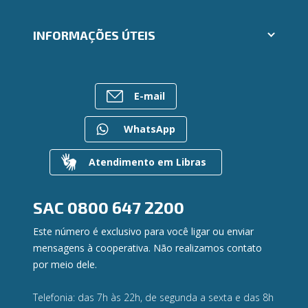
Segunda via e atualização de boletos
Cartões
Trabalhe Conosco
INFORMAÇÕES ÚTEIS
Consórcios
Ailos Educação
Empréstimos
Notícias
Rede de Atendimento
FALE CONOSCO
Investimentos
Bens à venda
Postos de Atendimento
Previdência
E-mail
Mapa do site
Caixa Eletrônico
Para empresas
Gerenciar Cookies
Regularização de dívidas
WhatsApp
Valores a Receber
Contato
Atendimento em Libras
Canal de Ética
Ouvidoria
Privacidade e segurança
SAC
0800 647 2200
Este número é exclusivo para você ligar ou enviar
mensagens à cooperativa. Não realizamos contato
por meio dele.
Telefonia: das 7h às 22h, de segunda a sexta e das 8h